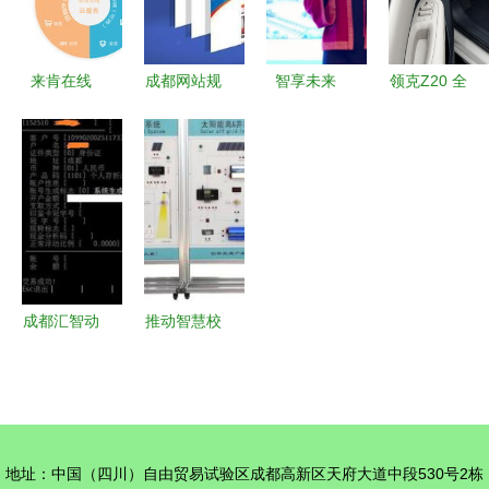
之路
来肯在线
成都网站规
智享未来
领克Z20 全
成都来肯信
划的主要任
安全守护 |
球追捧与央
息技术的行
务、特点与
2023年钢
视点赞的双
业优势与成
原则
铁行业智能
重认可，成
就
制造联盟年
都信息系统
会暨第二届
解析其硬核
钢铁行业数
实力
字化解决方
成都汇智动
推动智慧校
案交流会召
力金融测试
园与数字化
开
基础业务
升级——成
（二） 成
都康赛电子
都信息系统
科大信息技
地址：中国（四川）自由贸易试验区成都高新区天府大道中段530号2栋
深度解析
术有限责任