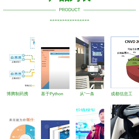
PRODUCT
----------------
博腾制药携
基于Python
从“一条
成都信息工
手光联构建
的成都驰聘
道”到“一张
程大学校园
柔性生产连
健身俱乐部
网” 成都停
网运行报告
接系统，加
管理系统设
车十一年智
（2018年4
快迈向智造
计与实现
慧蜕变
月）