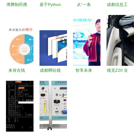
博腾制药携
基于Python
从“一条
成都信息工
手光联构建
的成都驰聘
道”到“一张
程大学校园
柔性生产连
健身俱乐部
网” 成都停
网运行报告
接系统，加
管理系统设
车十一年智
（2018年4
快迈向智造
计与实现
慧蜕变
月）
之路
来肯在线
成都网站规
智享未来
领克Z20 全
成都来肯信
划的主要任
安全守护 |
球追捧与央
息技术的行
务、特点与
2023年钢
视点赞的双
业优势与成
原则
铁行业智能
重认可，成
就
制造联盟年
都信息系统
会暨第二届
解析其硬核
钢铁行业数
实力
字化解决方