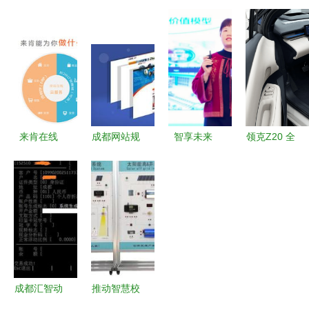
手光联构建
的成都驰聘
道”到“一张
程大学校园
柔性生产连
健身俱乐部
网” 成都停
网运行报告
接系统，加
管理系统设
车十一年智
（2018年4
快迈向智造
计与实现
慧蜕变
月）
之路
来肯在线
成都网站规
智享未来
领克Z20 全
成都来肯信
划的主要任
安全守护 |
球追捧与央
息技术的行
务、特点与
2023年钢
视点赞的双
业优势与成
原则
铁行业智能
重认可，成
就
制造联盟年
都信息系统
会暨第二届
解析其硬核
钢铁行业数
实力
字化解决方
成都汇智动
推动智慧校
案交流会召