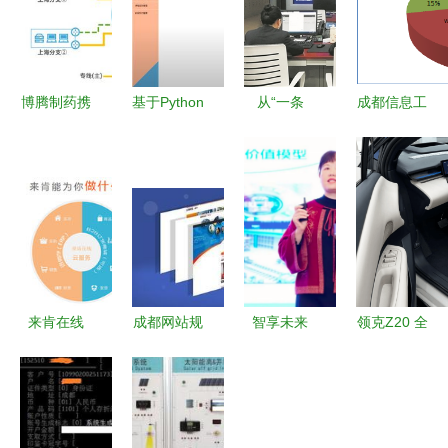
博腾制药携
基于Python
从“一条
成都信息工
手光联构建
的成都驰聘
道”到“一张
程大学校园
柔性生产连
健身俱乐部
网” 成都停
网运行报告
接系统，加
管理系统设
车十一年智
（2018年4
快迈向智造
计与实现
慧蜕变
月）
之路
来肯在线
成都网站规
智享未来
领克Z20 全
成都来肯信
划的主要任
安全守护 |
球追捧与央
息技术的行
务、特点与
2023年钢
视点赞的双
业优势与成
原则
铁行业智能
重认可，成
就
制造联盟年
都信息系统