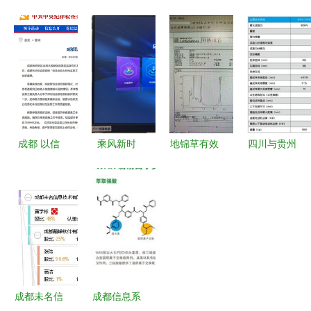
慧城市中的
统 反腐利
小学生毕业
力科技与成
三维可视化
刃直击围标
信息采集流
都信息系统
管理系统
串标，广元
程全指导，
数智化电力
成都远石助
市6800万
家长必看！
管理的先锋
力的智慧信
项目背后的
轻松搞定成
实践
息系统实践
监管反思
都信息系统
成都 以信
乘风新时
地锦草有效
四川与贵州
息化助力纪
代，破浪新
成分检测分
地区屏显试
检监察工作
征程——新
析中色谱柱
验机WEW
高质量发展
政务服务中
的选择与应
系列在成都
心运行一周
用——以成
信息系统中
年（下） |
都信息系统
的应用探索
成都高新区
为支撑
政务服务信
成都未名信
成都信息系
息化升级纪