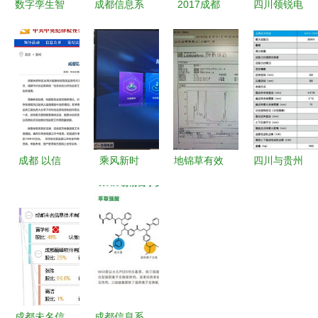
数字孪生智
成都信息系
2017成都
四川领锐电
慧城市中的
统 反腐利
小学生毕业
力科技与成
三维可视化
刃直击围标
信息采集流
都信息系统
管理系统
串标，广元
程全指导，
数智化电力
成都远石助
市6800万
家长必看！
管理的先锋
力的智慧信
项目背后的
轻松搞定成
实践
息系统实践
监管反思
都信息系统
成都 以信
乘风新时
地锦草有效
四川与贵州
息化助力纪
代，破浪新
成分检测分
地区屏显试
检监察工作
征程——新
析中色谱柱
验机WEW
高质量发展
政务服务中
的选择与应
系列在成都
心运行一周
用——以成
信息系统中
年（下） |
都信息系统
的应用探索
成都高新区
为支撑
政务服务信
成都未名信
成都信息系