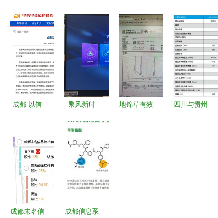
慧城市中的
统 反腐利
小学生毕业
力科技与成
三维可视化
刃直击围标
信息采集流
都信息系统
管理系统
串标，广元
程全指导，
数智化电力
成都远石助
市6800万
家长必看！
管理的先锋
力的智慧信
项目背后的
轻松搞定成
实践
息系统实践
监管反思
都信息系统
成都 以信
乘风新时
地锦草有效
四川与贵州
息化助力纪
代，破浪新
成分检测分
地区屏显试
检监察工作
征程——新
析中色谱柱
验机WEW
高质量发展
政务服务中
的选择与应
系列在成都
心运行一周
用——以成
信息系统中
年（下） |
都信息系统
的应用探索
成都高新区
为支撑
政务服务信
成都未名信
成都信息系