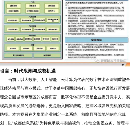
引言：时代浪潮与成都机遇
当前，以大数据、人工智能、云计算为代表的数字技术正深刻重塑全
球经济格局与商业模式。对于身处中国西部核心、正加快建设践行新发展
理念公园城市示范区的成都而言，数字化转型不仅是企业提升竞争力、实
现高质量发展的必然选择，更是融入国家战略、把握区域发展先机的关键
路径。本方案旨在为集团企业制定一套系统、前瞻且可落地的信息化规
划，以“成都信息系统”为特色承载与实施视角，推动全集团业务、管理与