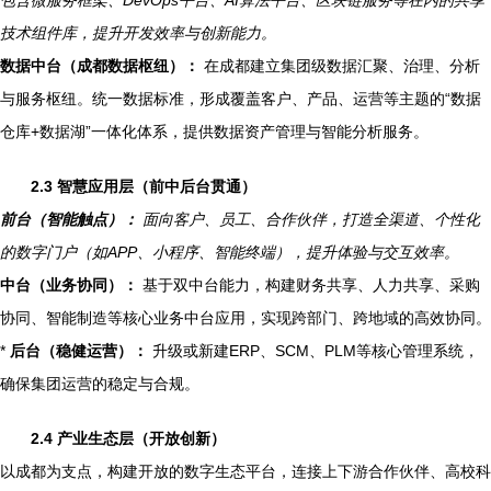
包含微服务框架、DevOps平台、AI算法平台、区块链服务等在内的共享
技术组件库，提升开发效率与创新能力。
数据中台（成都数据枢纽）：
在成都建立集团级数据汇聚、治理、分析
与服务枢纽。统一数据标准，形成覆盖客户、产品、运营等主题的“数据
仓库+数据湖”一体化体系，提供数据资产管理与智能分析服务。
2.3 智慧应用层（前中后台贯通）
前台（智能触点）：
面向客户、员工、合作伙伴，打造全渠道、个性化
的数字门户（如APP、小程序、智能终端），提升体验与交互效率。
中台（业务协同）：
基于双中台能力，构建财务共享、人力共享、采购
协同、智能制造等核心业务中台应用，实现跨部门、跨地域的高效协同。
*
后台（稳健运营）：
升级或新建ERP、SCM、PLM等核心管理系统，
确保集团运营的稳定与合规。
2.4 产业生态层（开放创新）
以成都为支点，构建开放的数字生态平台，连接上下游合作伙伴、高校科