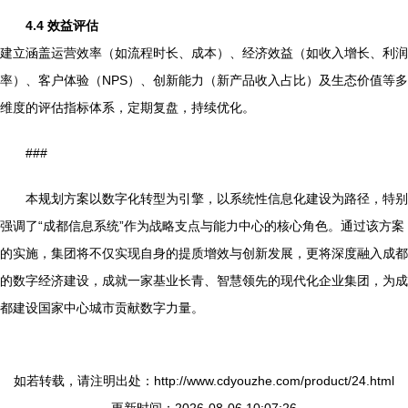
4.4 效益评估
建立涵盖运营效率（如流程时长、成本）、经济效益（如收入增长、利润
率）、客户体验（NPS）、创新能力（新产品收入占比）及生态价值等多
维度的评估指标体系，定期复盘，持续优化。
###
本规划方案以数字化转型为引擎，以系统性信息化建设为路径，特别
强调了“成都信息系统”作为战略支点与能力中心的核心角色。通过该方案
的实施，集团将不仅实现自身的提质增效与创新发展，更将深度融入成都
的数字经济建设，成就一家基业长青、智慧领先的现代化企业集团，为成
都建设国家中心城市贡献数字力量。
如若转载，请注明出处：http://www.cdyouzhe.com/product/24.html